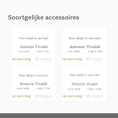
Soortgelijke accessoires
113
152
op aanvraag
op aanvraag
211
251
op aanvraag
op aanvraag