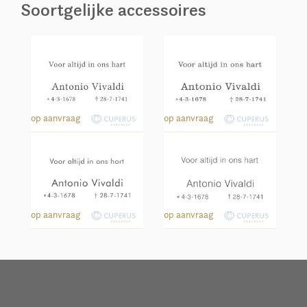
Soortgelijke accessoires
113
152
op aanvraag
op aanvraag
211
251
op aanvraag
op aanvraag