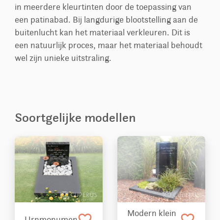
in meerdere kleurtinten door de toepassing van
een patinabad. Bij langdurige blootstelling aan de
buitenlucht kan het materiaal verkleuren. Dit is
een natuurlijk proces, maar het materiaal behoudt
wel zijn unieke uitstraling.
Soortgelijke modellen
Modern klein
favorite_border
favorite_border
Urnmonument