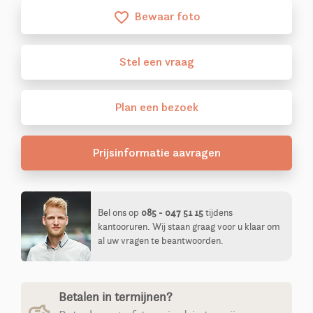
Bewaar foto
favorite_border
Stel
een
vraag
Plan
een
bezoek
Prijsinformatie aavragen
Bel ons op
085 - 047 51 15
tijdens
kantooruren. Wij staan graag voor u klaar om
al uw vragen te beantwoorden.
Betalen in termijnen?