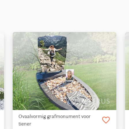
Ovaalvormig grafmonument voor
favorite_border
tiener