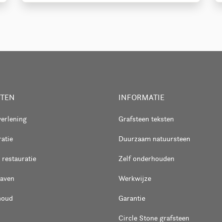
STEN
INFORMATIE
verlening
Grafsteen teksten
atie
Duurzaam natuursteen
 restauratie
Zelf onderhouden
raven
Werkwijze
houd
Garantie
Circle Stone grafsteen