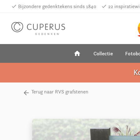
done
Bijzondere gedenktekens sinds 1840
done
22 inspiratiew
home
Collectie
Fotob
K
Terug naar RVS grafstenen