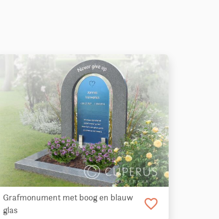
Grafmonument met boog en blauw
favorite_border
glas