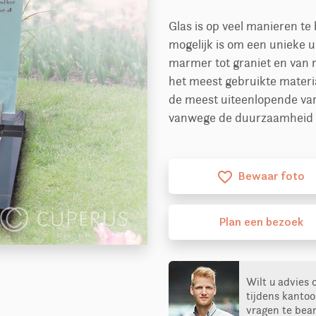
Glas is op veel manieren t
mogelijk is om een unieke u
marmer tot graniet en van r
het meest gebruikte mater
de meest uiteenlopende vari
vanwege de duurzaamheid is
Bewaar foto
favorite_border
Plan
een
bezoek
Wilt u advies 
tijdens kantoo
vragen te bea