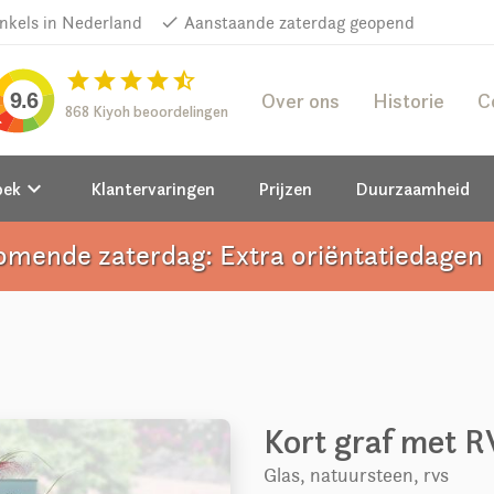
inkels in Nederland
done
Aanstaande zaterdag geopend
star
star
star
star
star_half
Over ons
Historie
C
9.6
868 Kiyoh beoordelingen
keyboard_arrow_down
oek
Klantervaringen
Prijzen
Duurzaamheid
omende zaterdag: Extra oriëntatiedagen
a
Kort graf met R
Glas, natuursteen, rvs