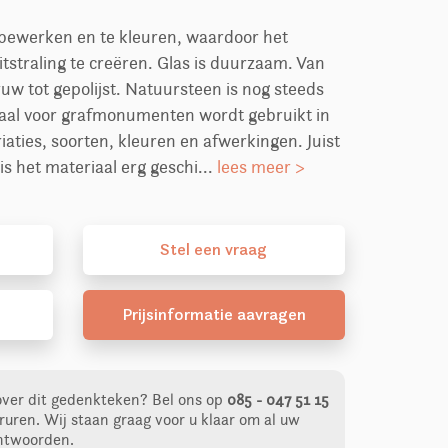
e bewerken en te kleuren, waardoor het
itstraling te creëren. Glas is duurzaam. Van
uw tot gepolijst. Natuursteen is nog steeds
iaal voor grafmonumenten wordt gebruikt in
aties, soorten, kleuren en afwerkingen. Juist
 het materiaal erg geschi...
lees meer >
Stel
een
vraag
Prijsinformatie aavragen
over dit gedenkteken?
Bel ons op
085 - 047 51 15
ruren. Wij staan graag voor u klaar om al uw
ntwoorden.