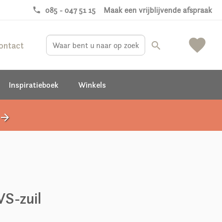
phone
085 - 047 51 15
Maak een vrijblijvende afspraak
favorite
ontact
search
Inspiratieboek
Winkels
rrow_forward
VS-zuil