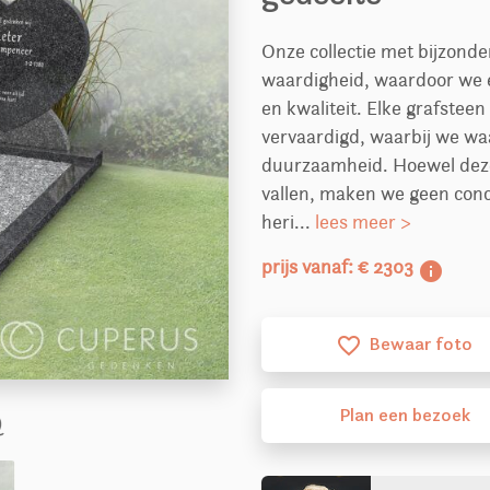
Onze collectie met bijzond
waardigheid, waardoor we 
en kwaliteit. Elke grafstee
vervaardigd, waarbij we wa
duurzaamheid. Hoewel dez
vallen, maken we geen conce
heri...
lees meer >
prijs vanaf: € 2303
info
Bewaar foto
favorite_border
Plan
een
bezoek