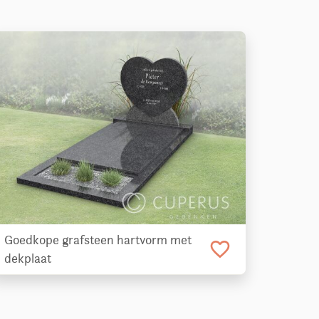
Goedkope grafsteen hartvorm met
favorite_border
dekplaat