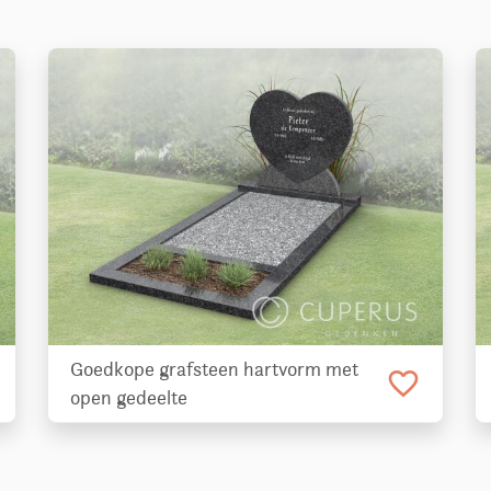
Goedkope grafsteen hartvorm met
favorite_border
open gedeelte