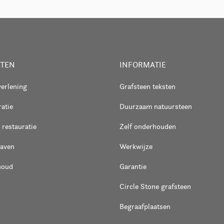
STEN
INFORMATIE
verlening
Grafsteen teksten
atie
Duurzaam natuursteen
 restauratie
Zelf onderhouden
raven
Werkwijze
houd
Garantie
Circle Stone grafsteen
Begraafplaatsen