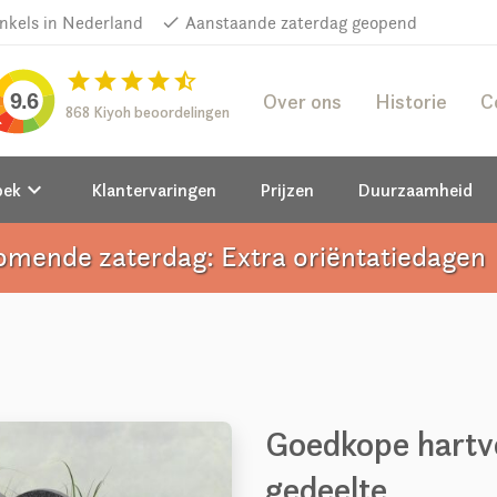
inkels in Nederland
done
Aanstaande zaterdag geopend
star
star
star
star
star_half
Over ons
Historie
C
9.6
868 Kiyoh beoordelingen
keyboard_arrow_down
oek
Klantervaringen
Prijzen
Duurzaamheid
omende zaterdag: Extra oriëntatiedagen
a
Goedkope hartv
gedeelte