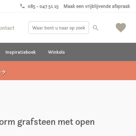
phone
085 - 047 51 15
Maak een vrijblijvende afspraak
favorite
ontact
search
Inspiratieboek
Winkels
rrow_forward
orm grafsteen met open