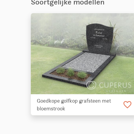
Soortgelijke modellen
Goedkope golfkop grafsteen met
favorite_border
bloemstrook