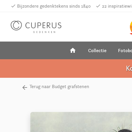
done
Bijzondere gedenktekens sinds 1840
done
22 inspiratiew
home
Collectie
Fotob
K
Terug naar Budget grafstenen