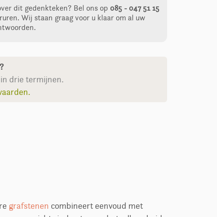
over dit gedenkteken?
Bel ons op
085 - 047 51 15
ruren. Wij staan graag voor u klaar om al uw
ntwoorden.
n?
in drie termijnen.
waarden.
ere
grafstenen
combineert eenvoud met