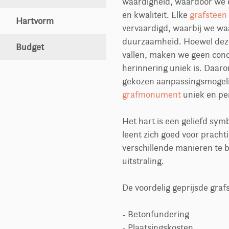
waardigheid, waardoor we 
en kwaliteit. Elke
grafsteen
Hartvorm
vervaardigd, waarbij we wa
duurzaamheid. Hoewel dez
Budget
vallen, maken we geen conce
herinnering uniek is. Daar
gekozen aanpassingsmogelijk
grafmonument
uniek en pe
Het hart is een geliefd s
leent zich goed voor prach
verschillende manieren te 
uitstraling.
De voordelig geprijsde grafs
- Betonfundering
- Plaatsingskosten