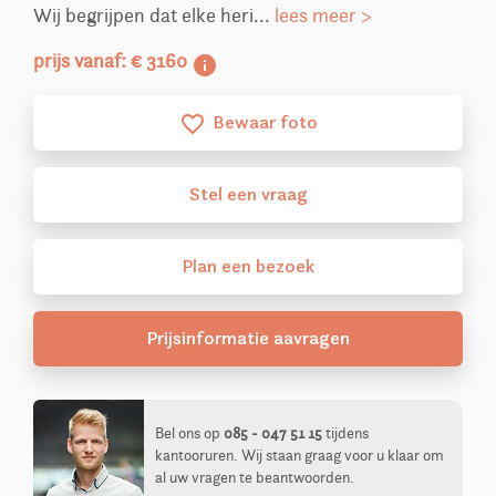
Wij begrijpen dat elke heri...
lees meer >
prijs vanaf: € 3160
info
Bewaar foto
favorite_border
Stel
een
vraag
Plan
een
bezoek
Prijsinformatie aavragen
Bel ons op
085 - 047 51 15
tijdens
kantooruren. Wij staan graag voor u klaar om
al uw vragen te beantwoorden.