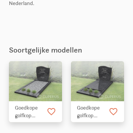
Nederland.
Soortgelijke modellen
Goedkope
Goedkope
favorite_border
favorite_border
golfkop
golfkop
grafsteen met
grafsteen met
liggend
dekplaat