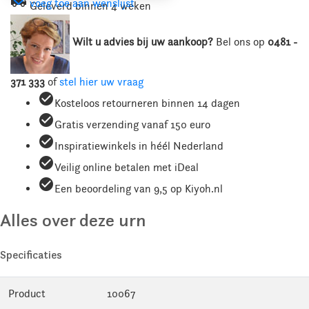
local_shipping
voeg toe aan wenslijst
Geleverd binnen 4 weken
Wilt u advies bij uw aankoop?
Bel ons
op
0481 -
371 333
of
stel hier uw vraag
check_circle
Kosteloos retourneren binnen 14 dagen
check_circle
Gratis verzending vanaf 150 euro
check_circle
Inspiratiewinkels in héél Nederland
check_circle
Veilig online betalen met iDeal
check_circle
Een beoordeling van 9,5 op Kiyoh.nl
Alles over deze urn
Specificaties
Product
10067