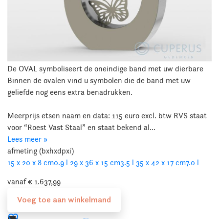
De OVAL symboliseert de oneindige band met uw dierbare
Binnen de ovalen vind u symbolen die de band met uw
geliefde nog eens extra benadrukken.
Meerprijs etsen naam en data: 115 euro excl. btw RVS staat
voor “Roest Vast Staal” en staat bekend al...
Lees meer »
afmeting (bxhxdpxi)
15 x 20 x 8 cm
0.9 l
29 x 36 x 15 cm
3.5 l
35 x 42 x 17 cm
7.0 l
vanaf € 1.637,99
Voeg toe aan winkelmand
favorite_border