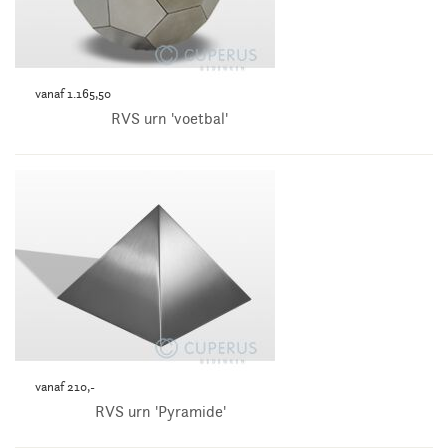
vanaf 1.165,50
RVS urn 'voetbal'
vanaf 210,-
RVS urn 'Pyramide'