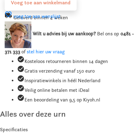
Voeg toe aan winkelmand
favorite_border
local_shipping
voeg toe aan wenslijst
Geleverd binnen 4 weken
Wilt u advies bij uw aankoop?
Bel ons
op
0481 -
371 333
of
stel hier uw vraag
check_circle
Kosteloos retourneren binnen 14 dagen
check_circle
Gratis verzending vanaf 150 euro
check_circle
Inspiratiewinkels in héél Nederland
check_circle
Veilig online betalen met iDeal
check_circle
Een beoordeling van 9,5 op Kiyoh.nl
Alles over deze urn
Specificaties