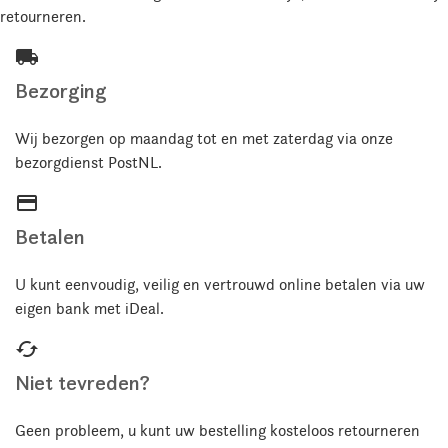
retourneren.
local_shipping
Bezorging
Wij bezorgen op maandag tot en met zaterdag via onze
bezorgdienst PostNL.
credit_card
Betalen
U kunt eenvoudig, veilig en vertrouwd online betalen via uw
eigen bank met iDeal.
cached
Niet tevreden?
Geen probleem, u kunt uw bestelling kosteloos retourneren