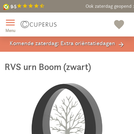
9.5
star
star
star
star
star_half
9.5
Maak een vrijblijvende afspraa
Ook zaterdag geopend 
close
menu
favorite
Menu
Komende zaterdag: Extra oriëntatiedagen
arrow_forward
RVS urn Boom (zwart)