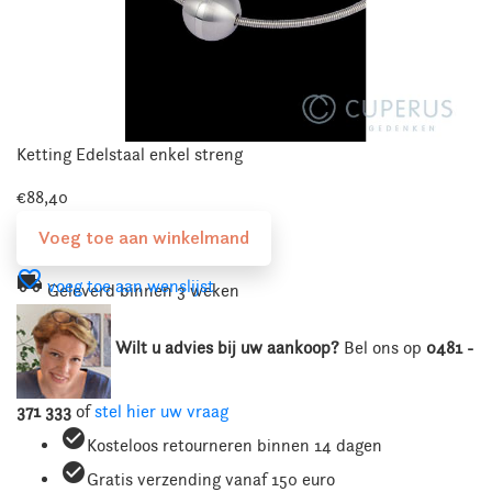
Ketting Edelstaal enkel streng
€88,40
Voeg toe aan winkelmand
favorite_border
local_shipping
voeg toe aan wenslijst
Geleverd binnen 3 weken
Wilt u advies bij uw aankoop?
Bel ons
op
0481 -
371 333
of
stel hier uw vraag
check_circle
Kosteloos retourneren binnen 14 dagen
check_circle
Gratis verzending vanaf 150 euro