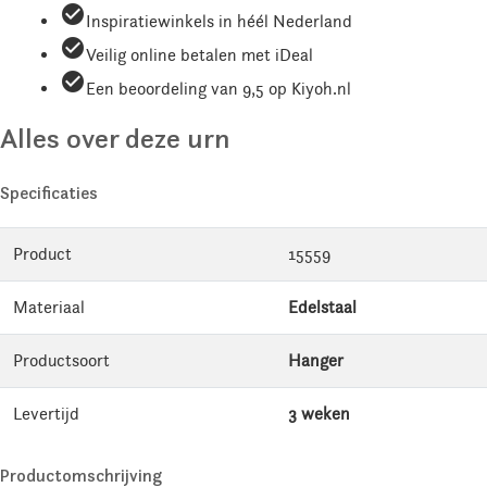
check_circle
Inspiratiewinkels in héél Nederland
check_circle
Veilig online betalen met iDeal
check_circle
Een beoordeling van 9,5 op Kiyoh.nl
Alles over deze urn
Specificaties
Product
15559
Materiaal
Edelstaal
Productsoort
Hanger
Levertijd
3 weken
Productomschrijving