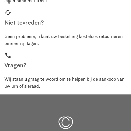
eigen bank met iDeal.
cached
Niet tevreden?
Geen probleem, u kunt uw bestelling kosteloos retourneren
binnen 14 dagen.
phone
Vragen?
Wij staan u graag te woord om te helpen bij de aankoop van
uw urn of sieraad.