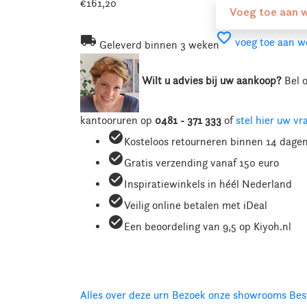
€161,20
Voeg toe aan 
favorite_border
local_shipping
voeg toe aan we
Geleverd binnen 3 weken
Wilt u advies bij uw aankoop?
Bel 
kantooruren
op
0481 - 371 333
of
stel hier uw vr
check_circle
Kosteloos retourneren binnen 14 dage
check_circle
Gratis verzending vanaf 150 euro
check_circle
Inspiratiewinkels in héél Nederland
check_circle
Veilig online betalen met iDeal
check_circle
Een beoordeling van 9,5 op Kiyoh.nl
Alles over deze urn
Bezoek onze showrooms
Bes