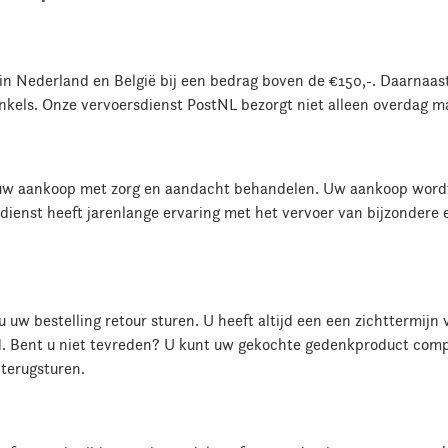
g in Nederland en België bij een bedrag boven de €150,-. Daarnaa
inkels. Onze vervoersdienst PostNL bezorgt niet alleen overdag 
j uw aankoop met zorg en aandacht behandelen. Uw aankoop wordt 
dienst heeft jarenlange ervaring met het vervoer van bijzondere
 uw bestelling retour sturen. U heeft altijd een een zichttermij
d. Bent u niet tevreden? U kunt uw gekochte gedenkproduct comple
 terugsturen.