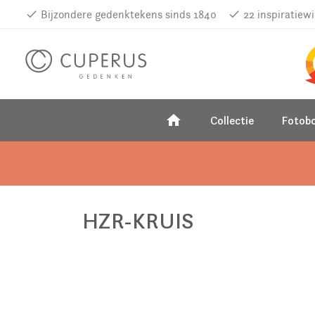
done
Bijzondere gedenktekens sinds 1840
done
22 inspiratiew
home
Collectie
Fotob
HZR-KRUIS