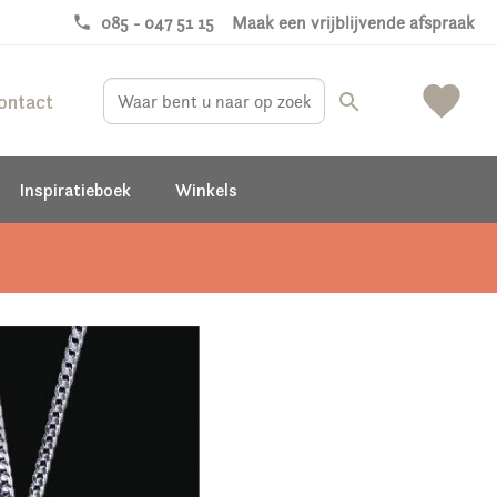
phone
085 - 047 51 15
Maak een vrijblijvende afspraak
favorite
ontact
search
Inspiratieboek
Winkels