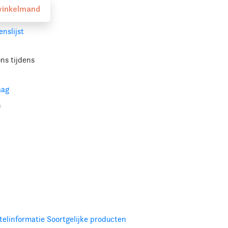
winkelmand
nslijst
ons
tijdens
aag
n
telinformatie
Soortgelijke producten