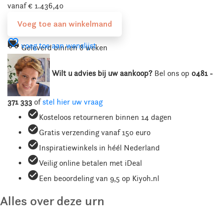
vanaf € 1.436,40
Voeg toe aan winkelmand
favorite_border
local_shipping
voeg toe aan wenslijst
Geleverd binnen 8 weken
Wilt u advies bij uw aankoop?
Bel ons
op
0481 -
371 333
of
stel hier uw vraag
check_circle
Kosteloos retourneren binnen 14 dagen
check_circle
Gratis verzending vanaf 150 euro
check_circle
Inspiratiewinkels in héél Nederland
check_circle
Veilig online betalen met iDeal
check_circle
Een beoordeling van 9,5 op Kiyoh.nl
Alles over deze urn